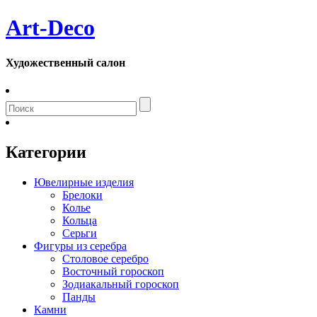
Art-Deco
Художественный салон
Категории
Ювелирные изделия
Брелоки
Колье
Кольца
Серьги
Фигуры из серебра
Столовое серебро
Восточный гороскоп
Зодиакальный гороскоп
Панды
Камни