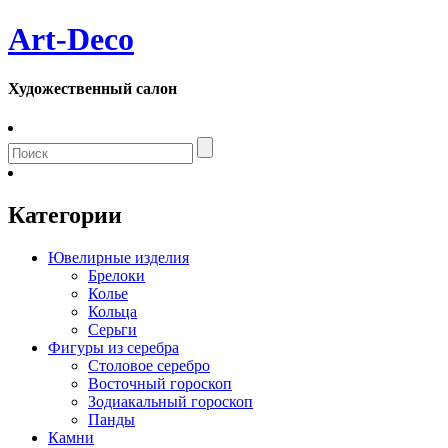
Art-Deco
Художественный салон
Категории
Ювелирные изделия
Брелоки
Колье
Кольца
Серьги
Фигуры из серебра
Столовое серебро
Восточный гороскоп
Зодиакальный гороскоп
Панды
Камни