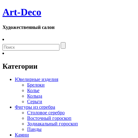
Art-Deco
Художественный салон
Категории
Ювелирные изделия
Брелоки
Колье
Кольца
Серьги
Фигуры из серебра
Столовое серебро
Восточный гороскоп
Зодиакальный гороскоп
Панды
Камни