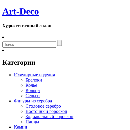
Art-Deco
Художественный салон
Категории
Ювелирные изделия
Брелоки
Колье
Кольца
Серьги
Фигуры из серебра
Столовое серебро
Восточный гороскоп
Зодиакальный гороскоп
Панды
Камни